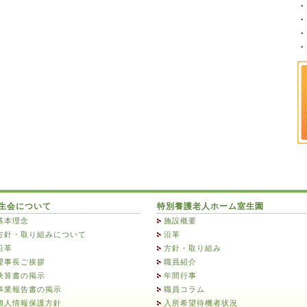
・
・
・
・
生会について
特別養護老人ホーム室生園
基本理念
施設概要
方針・取り組みについて
沿革
沿革
方針・取り組み
理事長ご挨拶
職員紹介
決算書の掲示
年間行事
事業報告書の掲示
職員コラム
個人情報保護方針
入所希望待機者状況