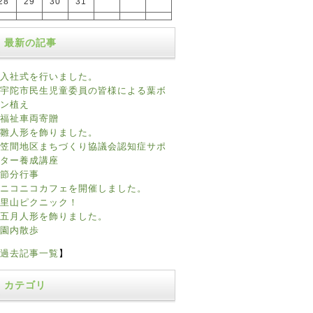
28
29
30
31
最新の記事
入社式を行いました。
宇陀市民生児童委員の皆様による葉ボ
ン植え
福祉車両寄贈
雛人形を飾りました。
笠間地区まちづくり協議会認知症サポ
ター養成講座
節分行事
ニコニコカフェを開催しました。
里山ピクニック！
五月人形を飾りました。
園内散歩
過去記事一覧
】
カテゴリ