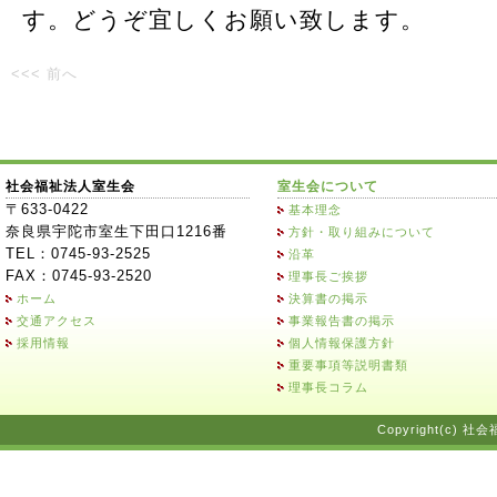
す。どうぞ宜しくお願い致します。
<<< 前へ
社会福祉法人室生会
室生会について
〒633-0422
基本理念
奈良県宇陀市室生下田口1216番
方針・取り組みについて
TEL：0745-93-2525
沿革
FAX：0745-93-2520
理事長ご挨拶
ホーム
決算書の掲示
交通アクセス
事業報告書の掲示
採用情報
個人情報保護方針
重要事項等説明書類
理事長コラム
Copyright(c) 社会