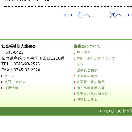
＜＜ 前へ
次へ 
社会福祉法人室生会
室生会について
〒633-0422
基本理念
奈良県宇陀市室生区下田口1216番
方針・取り組みについて
TEL：0745-93-2525
沿革
FAX：0745-93-2520
理事長ご挨拶
ホーム
決算書の掲示
交通アクセス
事業報告書の掲示
採用情報
個人情報保護方針
重要事項等説明書類
理事長コラム
Copyright(c) 社会