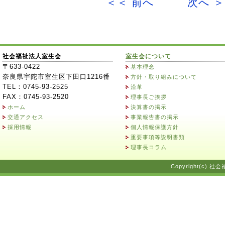
＜＜ 前へ
次へ 
社会福祉法人室生会
室生会について
〒633-0422
基本理念
奈良県宇陀市室生区下田口1216番
方針・取り組みについて
TEL：0745-93-2525
沿革
FAX：0745-93-2520
理事長ご挨拶
ホーム
決算書の掲示
交通アクセス
事業報告書の掲示
採用情報
個人情報保護方針
重要事項等説明書類
理事長コラム
Copyright(c) 社会