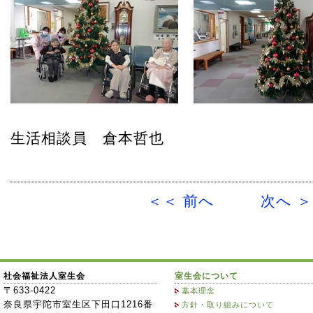
生活相談員 倉本哲也
＜＜ 前へ
次へ 
社会福祉法人室生会
室生会について
〒633-0422
基本理念
奈良県宇陀市室生区下田口1216番
方針・取り組みについて